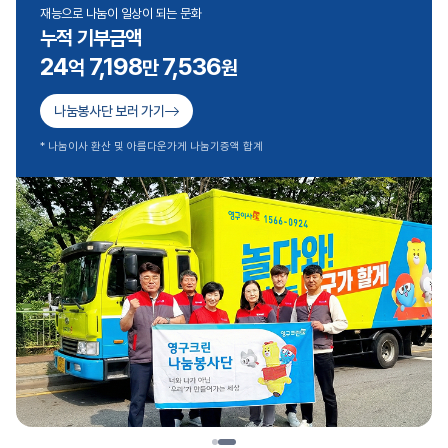
재능으로 나눔이 일상이 되는 문화
누적 기부금액
24
7,198
7,536
억
만
원
나눔봉사단 보러 가기
* 나눔이사 환산 및 아름다운가게 나눔기증액 합계