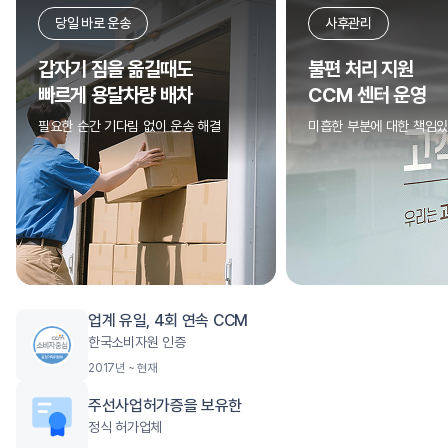
운송
사후관리
을 옮길때도
불편 처리 지원
달차량 배차
CCM 센터 운영
기다림 없이 운송 해결
미흡한 부분에 대한 책임있는 조치
업계 유일, 4회 연속 CCM
한국소비자원 인증
2017년 ~ 현재
주선사업허가증을 보유한
정식 허가업체