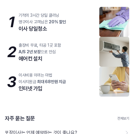
1
기적의 3시간 당일 클리닝
영구이사 고객님은
20% 할인
이사 당일청소
2
출장비 무료, 타공 1곳 포함
A/S 2년 보장
으로 안심
에어컨 설치
3
이사비용 아끼는 마법
이사지원금
최대 68만원 지급
인터넷 가입
자주 묻는 질문
전체보기
포장이사는 언제 예약하는 것이 좋나요?