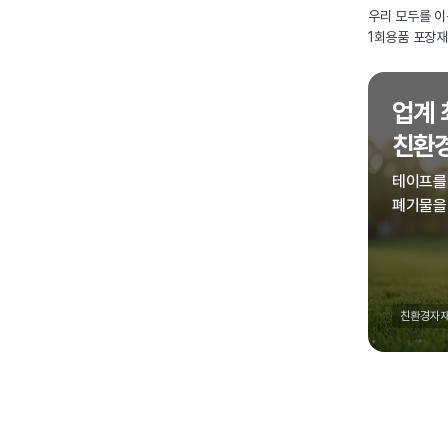
우리 모두를 이
1회용품 포장재
업계 
친환
테이프를
폐기물을
친환경자재