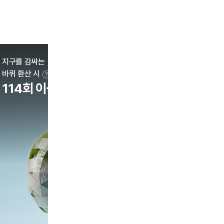
매립 이후,
자연 분해 까지
100년 이상