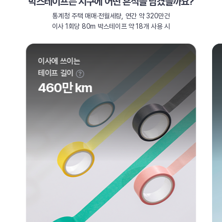
박스테이프는 지구에 어떤 흔적을 남겼을까요?
통계청 주택 매매∙전월세량, 연간 약 320만건
이사 1회당 80m 박스테이프 약 18개 사용 시
지구를 감싸는
바퀴 환산 시
114회 이상