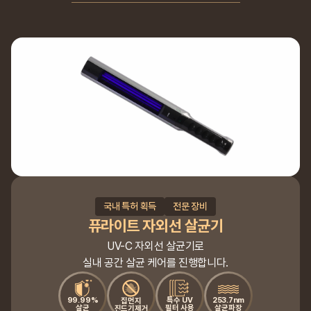
국내 특허 획득
전문 장비
퓨라이트 자외선 살균기
UV-C 자외선 살균기로
실내 공간 살균 케어를 진행합니다.
99.99%
특수 UV
253.7nm
집먼지
살균
필터 사용
살균파장
진드기제거