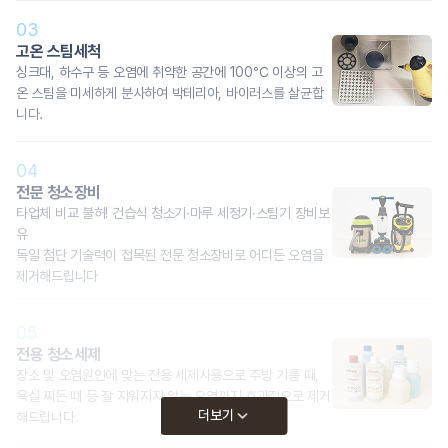
03
고온 스팀세척
싱크대, 하수구 등 오염에 취약한 공간에 100℃ 이상의 고
온 스팀을 미세하게 분사하여 박테리아, 바이러스를 살균합
니다.
04
전문 청소장비
타업체 비교 불허! 건습식 청소기∙마루 세정기∙스팀기 장비보
유
독일 첨단 기술력이 접목된 전문 청소장비로 어디든 오염을
제거해드립니다
05
전용 청소세제
장소 및 오염원인에 맞는 전용 세제사용으로 주방 기름 때,
욕실 찌든 때 등 잘 지워지지 않는 오염까지 효과적으로 제거
더보기
해드립니다.