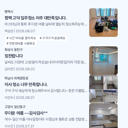
평택시
평택 고덕 입주청소 아주 대만족입니다.
마스터님과 통화 후 더운 여름 날씨에 열심히 청소해주심에 감사드리며, 특히 바쁘시고 힘드실텐데, 문제점이나 이런 부분은 어떻게 청소해야 하는지 등 방법론에 대해 아주 자세하게 설명해주셨습니다. 다음에 기회가 되거나 추천한다면 영구크린 청소 적극 추천하도록 하겠습니다. 더운날 고생 많으셨습니다. 감사합니다.
백승현 | 2026.08.07
# 시간 약속을 잘지켜요
# 구석구석 꼼꼼해요
# 전문장비를 사용해요
화성시 동탄구
칭찬합니다
날씨도 더운데 고생 많이 하셨습니다!더러운집이라 걱정 많았는데 너무 깨끗해졌어요!
김미연 | 2026.08.02
하남시 위례광장로
이사 청소 너무 만족합니나.
구석 구석 세심햐게 청소해주셔서 감사합니다~창문 이물질도 제거 해주시고,중간 중간 공유해주시고, 의견 반영해주시고,마무리까지 완벽하게 해주셔서 매우 만족합니다.감사합니다~
이인숙 | 2026.08.01
고양시 일산동구
무더운 여름 ~~감사감사^^
여수-일산 이틀 이사일정이라 사장님과 통화로 상황 전달받고 동생을 통해 전후 상황을 전해 듣고틈틈이 사장님께서 사진과 동영상으로 실시간 보고해주셔서 ^^ 청소걱정 하지 않고 맘 편히 마무리하고 일산을 향해 가고 있는중 사장님 직원분들께 넘 고맙고 감사해서 글 올립니다 .한번더 이사 계획중이라 담번에도 사장님께 부탁드리고 싶습니다~~더운날 고생 많으셨고 감사합니다^^
이수진 | 2026.07.31