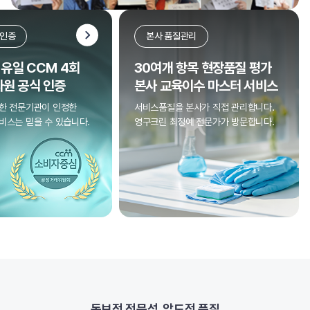
CCM 4회 인증
본사 품질
업계 최초, 유일 CCM 4회
30여개 
상
한국소비자원 공식 인증
본사 교육
니다.
국가에서 설립한 전문기관이 인정한
서비스품질을 
리합니다.
영구크린의 서비스는 믿을 수 있습니다.
영구크린 최정
독보적 전문성, 압도적 품질