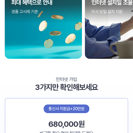
인터넷 설치일 조율
이사비 
이사 당일 설치 지원
인터넷 가
인터넷 가입
3가지만 확인해보세요
통신사 지원금+20만원
680,000원