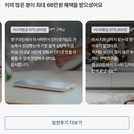
이미 많은 분이 최대 68만원 혜택을 받으셨어요
서** 고객님
김** 고객님
0원
이사지원금 670,000원
면서 인터넷가입도 가
이사 지원금까지 받는데 영구크린에 안할
다
가장 쉽게 상담해주셨
이유가 없었어요.
려
 맞춰서 인터넷 연결 이
저처럼 시간이 많지 않은 워킹맘에게는 최
를
주셨어요.
적의 선택였구요.
금
영구크린에서 이사와 인터넷 가입까지 한
번에 끝냈네요^^
칭찬후기 더보기