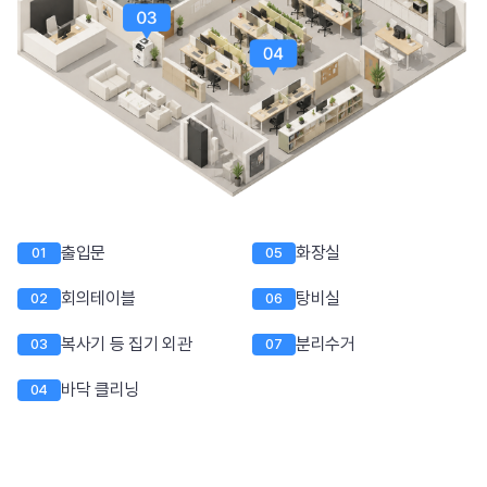
출입문
화장실
01
05
회의테이블
탕비실
02
06
복사기 등 집기 외관
분리수거
03
07
바닥 클리닝
04