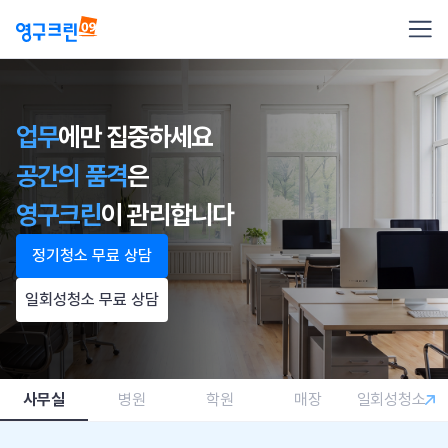
업무
에만 집중하세요
공간의 품격
은
영구크린
이 관리합니다
정기청소 무료 상담
일회성청소 무료 상담
사무실
병원
학원
매장
일회성청소