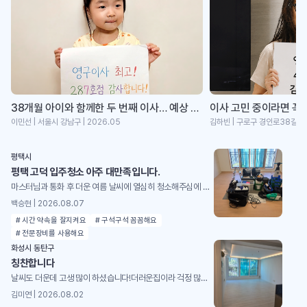
38개월 아이와 함께한 두 번째 이사… 예상 못한 1박2...
이민선 | 서울시 강남구 | 2026.05
김하빈 | 구로구 경인로38길 | 
평택시
평택 고덕 입주청소 아주 대만족입니다.
마스터님과 통화 후 더운 여름 날씨에 열심히 청소해주심에 감사드리며, 특히 바쁘시고 힘드실텐데, 문제점이나 이런 부분은 어떻게 청소해야 하는지 등 방법론에 대해 아주 자세하게 설명해주셨습니다. 다음에 기회가 되거나 추천한다면 영구크린 청소 적극 추천하도록 하겠습니다. 더운날 고생 많으셨습니다. 감사합니다.
백승현 | 2026.08.07
# 시간 약속을 잘지켜요
# 구석구석 꼼꼼해요
# 전문장비를 사용해요
화성시 동탄구
칭찬합니다
날씨도 더운데 고생 많이 하셨습니다!더러운집이라 걱정 많았는데 너무 깨끗해졌어요!
김미연 | 2026.08.02