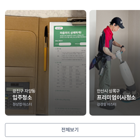
광진구 자양동
안산시 상록구
입주청소
프리미엄이사청소
정상엽 마스터
강경일 마스터
전체보기