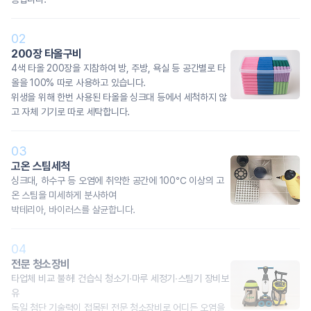
02
200장 타올구비
4색 타올 200장을 지참하여 방, 주방, 욕실 등 공간별로 타
올을 100% 따로 사용하고 있습니다.
위생을 위해 한번 사용된 타올을 싱크대 등에서 세척하지 않
고 자체 기기로 따로 세탁합니다.
03
고온 스팀세척
싱크대, 하수구 등 오염에 취약한 공간에 100℃ 이상의 고
온 스팀을 미세하게 분사하여
박테리아, 바이러스를 살균합니다.
04
전문 청소장비
타업체 비교 불허! 건습식 청소기∙마루 세정기∙스팀기 장비보
유
독일 첨단 기술력이 접목된 전문 청소장비로 어디든 오염을