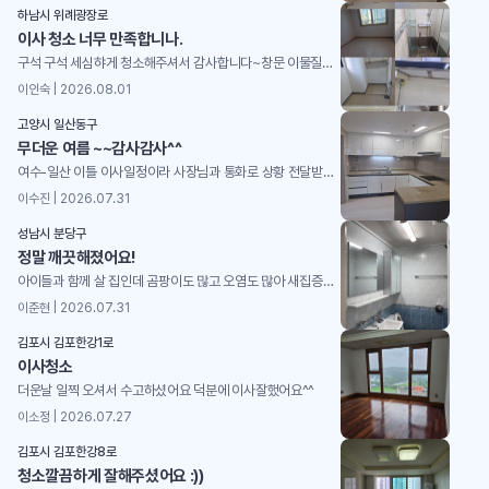
하남시 위례광장로
이사 청소 너무 만족합니나.
구석 구석 세심햐게 청소해주셔서 감사합니다~창문 이물질도 제거 해주시고,중간 중간 공유해주시고, 의견 반영해주시고,마무리까지 완벽하게 해주셔서 매우 만족합니다.감사합니다~
이인숙 | 2026.08.01
고양시 일산동구
무더운 여름 ~~감사감사^^
여수-일산 이틀 이사일정이라 사장님과 통화로 상황 전달받고 동생을 통해 전후 상황을 전해 듣고틈틈이 사장님께서 사진과 동영상으로 실시간 보고해주셔서 ^^ 청소걱정 하지 않고 맘 편히 마무리하고 일산을 향해 가고 있는중 사장님 직원분들께 넘 고맙고 감사해서 글 올립니다 .한번더 이사 계획중이라 담번에도 사장님께 부탁드리고 싶습니다~~더운날 고생 많으셨고 감사합니다^^
이수진 | 2026.07.31
성남시 분당구
정말 깨끗해졌어요!
아이들과 함께 살 집인데 곰팡이도 많고 오염도 많아 새집증후군 처치까지 완변하게 받았습니다!어떻게 진행할지, 청소 후에도 어떻게 관리하면 좋을지도 자세히 설명해주셨습니다 ^^ 주위분들에게도 추천할거예요~~
이준현 | 2026.07.31
김포시 김포한강1로
이사청소
더운날 일찍 오셔서 수고하셨어요 덕분에 이사잘했어요^^
이소정 | 2026.07.27
김포시 김포한강8로
청소깔끔하게 잘해주셨어요 :))