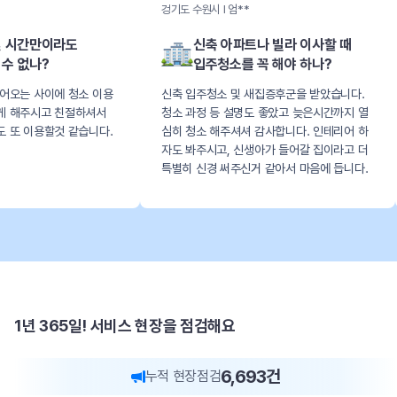
겅기도 수원시 l 엄**
경기도 구리시 l 최*
신축 아파트나 빌라 이사할 때
신혼부부 
입주청소를 꼭 해야 하나?
헌집도 새
용
신축 입주청소 및 새집증후군을 받았습니다.
구옥 아파트 신혼
서
청소 과정 등 설명도 좋았고 늦은시간까지 열
낡은집이 새집같아
.
심히 청소 해주셔셔 감사합니다. 인테리어 하
보내주셔서 좋았습
자도 봐주시고, 신생아가 들어갈 집이라고 더
특별히 신경 써주신거 같아서 마음에 듭니다.
1년 365일! 서비스 현장을 점검해요
6,693
건
누적 현장점검