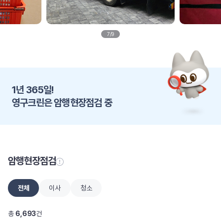
7
/
9
1년 365일!
영구크린은 암행현장점검 중
암행현장점검
전체
이사
청소
총
6,693
건