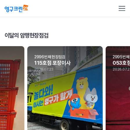
암행현장점검
이달의 암행현장점검
2996번째 현장점검
2995번째
115호점 포장이사
053호
2026.07.23
2026.07.2