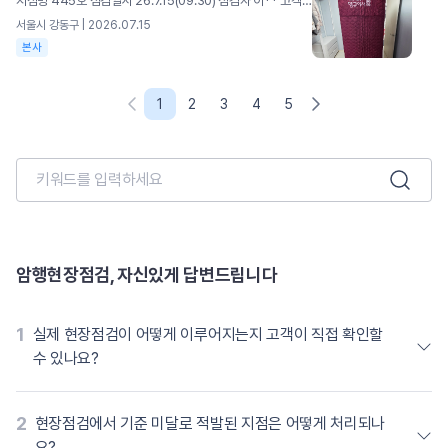
지점명 445호 점검일시 26.7.15(09:30) 점검자 이** 고객명 김** 주소 서울시 강동구 평가 3/5 총점 97 [우수] 기본기 준수 현장! 전용차량 및 전용자재 사용 양호 바닥보강 및 출발지 덧신 착용 우수 [개선] 소폭 개선 필요 사항 박스 외관 상태 미흡 매뉴얼 포장 미흡 (끈 간격) ※ 포장 매뉴얼에 따라 깔끔하게 마무리될 수 있도록 유의 바랍니다.. 항목 세부사항 배점 체크 점수 비고 차량도장(10점) 차량 외관 훼손 여부 점검(긁힘·벗겨짐·찌그러짐) 5 5 10 전/후/좌/우/상판점검 차량 내외관 오염 상태(먼지·기름때) 5 5 감점 미등록 차량 배정 적발 -5 0 차량연락처 미기재 -5 0 가점 신규 도장 차량 배정 +5 0 타사차량 이용시 0점 영구크린 전용차량 차량연락처 기재 항목 세부사항 배점 체크 점수 비고 복장상태(5점) 공식 유니폼 착용 규정 준수 4 4 10 미착용시패널티 발송 도착지 실내 덧신 착용 점검 1 1 가점 출발지 실내 덧신선제적 착용 +5 +5 출발지 덧신 착용 바닥보강(0점) 감점 이동 경로 보강미흡 -2 0 0 규정 바닥보강재 미사용or혼용 사용 시바닥 보강 전체 항목 감점 문턱 바닥 보강미흡 -2 0 자재 적재 공간보강 미흡 -2 0 공간탈취(5점) 공간 탈취제 실시 여부 5 5 5 이사레터(5점) 고객 안내문 부착 여부 5 5 5 훼손 - 2점 안전수칙(5점) 현장 안전수칙 준수 여부 5 5 5 항목당 -2점 바닥보강재 설치 출발지 덧신 착용 항목 세부사항 배점 체크 점수 비고 자재관리(11점) 보유 친환경 PP박스규격 준수 3 3 11 미보유시 0점 신발박스 보유 2 2 보관 종류별 박스보관 상태 2 2 바닥 보강재보관 상태 2 2 결속용 끈 자재보관 상태 2 2 감점 기본 필수자재 미보유 -20 0 청결상태(9점) 현장 작업 유니폼 세탁/청결 3 3 8 불량/오염 자재즉시 교체 지시 포장 박스 내외부 오염 여부 1 0 포장 커버 청결/파손 여부 1 1 바구니 파손/오염 점검 1 1 식품용 아이스박스 위생 상태 3 3 신발박스보유 자재보관 자재보관 아이스박스 항목 세부사항 배점 체크 점수 비고 포장(40점) 커버포장 포장 간격/ 규격 유지 여부 20 15 35 20/15/10/0평가15/10/5/0평가 모서리 마감 및 구김(반듯한 접기) 15 15 가전/가구 맞춤 전용커버 사용 여부 5 5 감점 속지 이중 비닐포장 누락 -5 0 테이프 사용 적발 시포장점수 0점 전용 커버미사용 -5 0 주방 에어캡미포장 -5 0 규정 외 이삿짐테이프 사용 -20 0 진행상태(5점) 서비스 진행 중현장 정리정돈 상태 5 5 5 작업 중 자재 방치 및 동선 방해 시 감점 커버포장 오픈박스 포장 커버포장 욕실 용품 포장
서울시 강동구 | 2026.07.15
본사
1
2
3
4
5
이전 페이지
다음 페이지
암행현장점검, 자신있게 답변드립니다
1
실제 현장점검이 어떻게 이루어지는지 고객이 직접 확인할
수 있나요?
2
현장점검에서 기준 미달로 적발된 지점은 어떻게 처리되나
요?