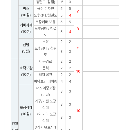
청결도 (감점)
-5
0
박스
규정 디자인
5
5
9
(10점)
노후상태/청결도
5
4
포장커버 보유
5
5
커버자재
9
노후상태 / 청결
(10점)
5
4
도
보유
2
2
신발
5
노후상태 / 청결
(5점)
3
3
도
이동경로
2
2
바닥보강
문턱
2
2
10
(10점)
적재 공간
2
2
바닥보강 테이핑
4
4
박스 이중포장
3
3
(비닐)
가구/가전 포장
3
3
포장상태
상태
10
(10점)
그외 기타 포장
3
3
상태
진행
3가지 완료시 1