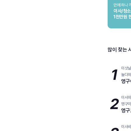
만에 하나 
이사/청
1천만원 
많이 찾는 
1
이삿날
놀다와
영구
2
이사와
영구이
영구
이사비