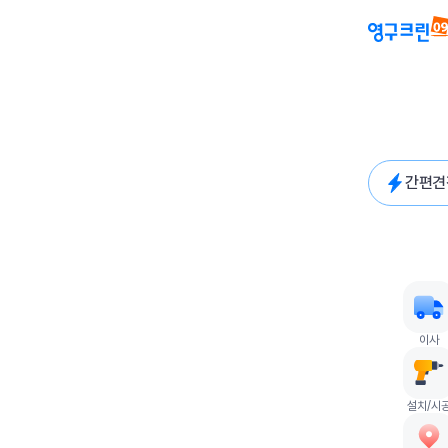
간편견
퀵메뉴
이사
설치/시