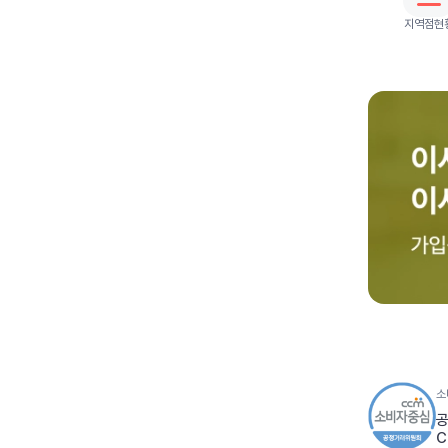
지역점현
소
공
C