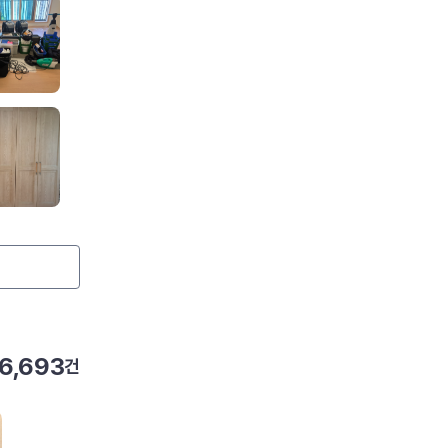
6,693
건