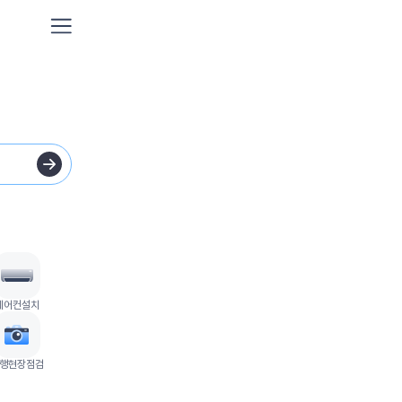
이사
가정이사
원룸
포장이사
보관이사
프리
포장이사
용달이사/단순운송
기업
해외이사
청소
에어컨설치
이사청소
입주
프리미엄청소
이사
행현장점검
이삿날 1인청소
거주