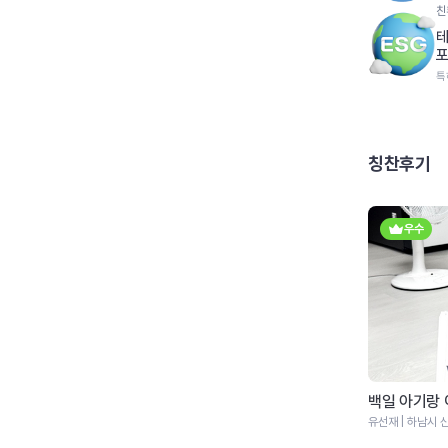
친
테
포
특
칭찬후기
우수
우수
감동그자체 영구이사253호점(평수줄이시는분들 필독)
백일 아기랑 
박세민 | 부천시 소사구 | 2026.06
유선재 | 하남시 신