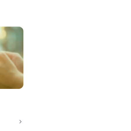
가전청소
정기
일회성청소
전문
사업장
비용계산기
인터넷 가입
설치/시공
에어컨 설치
도배
층간소음매트 시공
커튼
건물관리
서비스
칭찬후기
생활
암행현장점검
지역