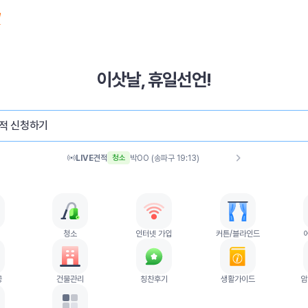
이삿날, 휴일선언!
문OO (용산구 19:16)
이사
적 신청하기
노OO (고양시 19:16)
이사
김OO (이천시 19:14)
이사
LIVE
견적
박OO (송파구 19:13)
청소
박OO (에어컨 19:13)
청소
박OO (동작구 19:12)
이사
윤OO (서해구 19:11)
청소
이OO (커튼/블라인드 19:10)
제휴
청소
인터넷 가입
커튼/블라인드
이OO (고양시 19:09)
이사
이OO (마포구 19:09)
청소
공
건물관리
칭찬후기
생활가이드
암