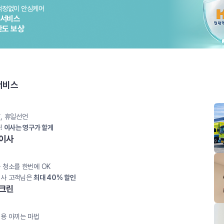
걱정없이 안심케어
소서비스
한도 보상
서비스
, 휴일선언
!
이사는 영구가 할게
이사
 청소를 한번에 OK
사 고객님은
최대 40% 할인
크린
용 아끼는 마법