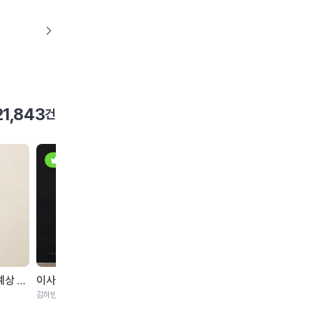
이벤트
이벤
고객센터
영구크린은 이런 회사입니다
21,843
건
우수
우수
38개월 아이와 함께한 두 번째 이사… 예상 못한 1박2...
이사 고민 중이라면 꼭 보세요! 포장부터 정리까지 감...
김하빈 | 구로구 경인로38길 | 2026.05
신상민 | 서구 가정로 | 