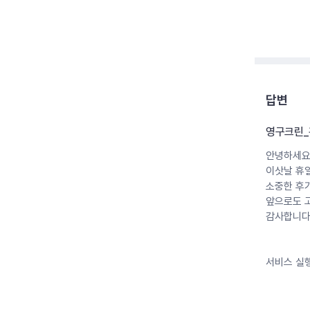
답변
영구크린
안녕하세요
이삿날 휴
소중한 후
앞으로도 
감사합니다
서비스 실행