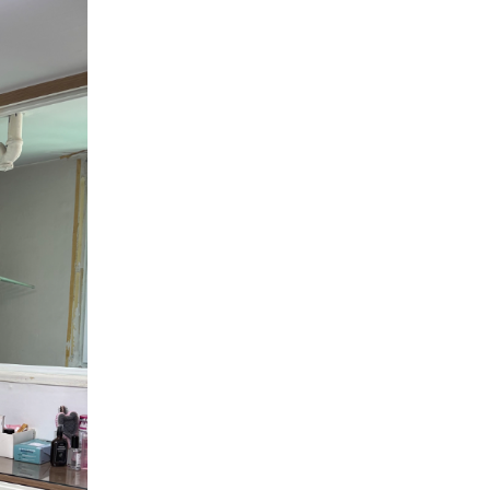
가전청소
정기
일회성청소
전문
사업장
비용계산기
인터넷 가입
설치/시공
에어컨 설치
도배
층간소음매트 시공
커튼
건물관리
서비스
칭찬후기
생활
암행현장점검
지역