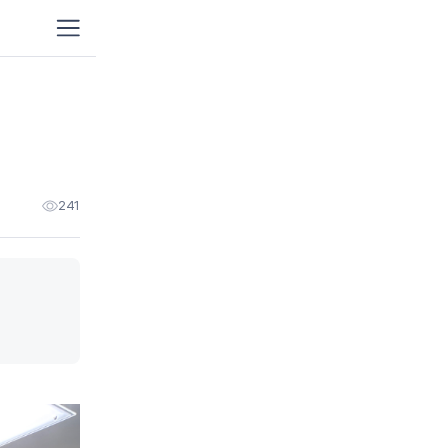
이사
가정이사
원룸
포장이사
보관이사
프리
포장이사
241
용달이사/단순운송
기업
해외이사
청소
이사청소
입주
프리미엄청소
이사
이삿날 1인청소
거주