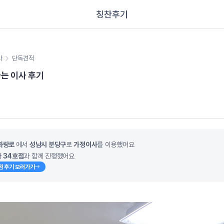
칭찬후기
사
단독견적
는 이사 후기
화랑로
에서
성남시 분당구
로
가정이사
를 이용했어요
 34호점
과 함께 진행했어요
점 후기 보러가기