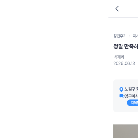
칭찬후기
이
정말 만족하
박재희
2026.06.13
노원구 
영구이사
지역