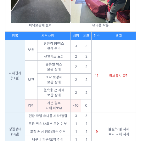
바닥보강재 설치
유니폼 착용
항목
세부사항
배점
체크
점수
비고
친환경 PP박스
3
3
규격 준수
보유
신발박스 보유
2
2
종류별 박스
2
2
보관 상태
자재관리
11
미보유시 0점
바닥 보강재
(11점)
보관
2
2
보관 상태
결속용 끈 자재
2
2
보관 상태
기본 필수
감점
-10
0
자재 미보유
현장 작업 유니폼 세탁/청결
3
3
포장 박스 내외부 오염 여부
1
1
청결상태
불량/오염 자재
포장 커버 청결/파손 여부
1
1
9
(9점)
즉시 교체 지시
바구니 파손/오염 점검
1
1