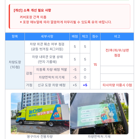
[개선] 소폭 개선 필요 사항
커버포장 간격 미흡
※ 포장 매뉴얼에 따라 깔끔하게 마무리될 수 있도록 유의 바랍니다.
항목
세부사항
배점
체크
점수
비고
차량 외관 훼손 여부 점검
5
5
(긁힘·벗겨짐·찌그러짐)
전/후/좌/우/상판
점검
차량 내외관 오염 상태
5
5
(먼지·기름때)
차량도장
15
(10점)
미등록 차량 배정 적발
-5
0
감점
차량연락처 미기재
-5
0
가점
신규 도장 차량 배정
+5
+5
타사차량 이용시 0점
영구이사 전용차량
차량연락처 기재