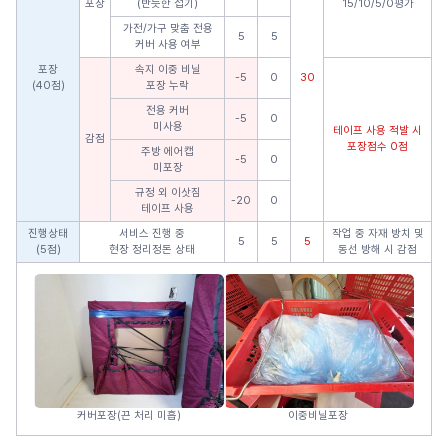
포장
(반듯한 접기)
15/10/5/0평가
가전/가구 맞춤 전용
5
5
커버 사용 여부
포장
속지 이중 비닐
-5
0
30
(40점)
포장 누락
전용 커버
-5
0
미사용
테이프 사용 적발 시
감점
포장점수 0점
주방 에어캡
-5
0
미포장
규정 외 이삿짐
-20
0
테이프 사용
진행상태
서비스 진행 중
작업 중 자재 방치 및
5
5
5
(5점)
현장 정리정돈 상태
동선 방해 시 감점
커버포장(끈 처리 미흡)
이중비닐포장