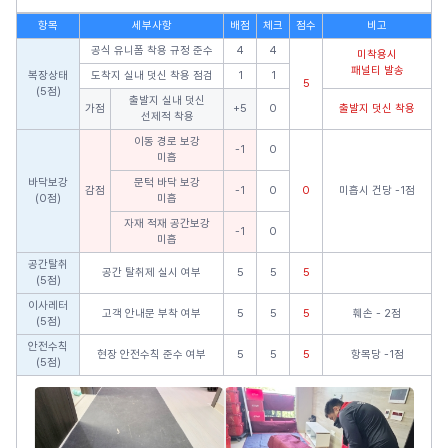
항목
세부사항
배점
체크
점수
비고
공식 유니폼 착용 규정 준수
4
4
미착용시
패널티 발송
복장상태
도착지 실내 덧신 착용 점검
1
1
5
(5점)
출발지 실내 덧신
가점
+5
0
출발지 덧신 착용
선제적 착용
이동 경로 보강
-1
0
미흡
바닥보강
문턱 바닥 보강
감점
-1
0
0
미흡시 건당 -1점
(0점)
미흡
자재 적재 공간보강
-1
0
미흡
공간탈취
공간 탈취제 실시 여부
5
5
5
(5점)
이사레터
고객 안내문 부착 여부
5
5
5
훼손 - 2점
(5점)
안전수칙
현장 안전수칙 준수 여부
5
5
5
항목당 -1점
(5점)