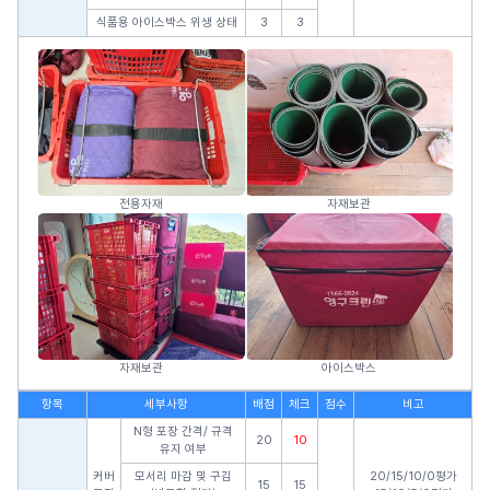
식품용 아이스박스 위생 상태
3
3
전용자재
자재보관
자재보관
아이스박스
항목
세부사항
배점
체크
점수
비고
N형 포장 간격/ 규격
20
10
유지 여부
커버
모서리 마감 및 구김
20/15/10/0평가
15
15