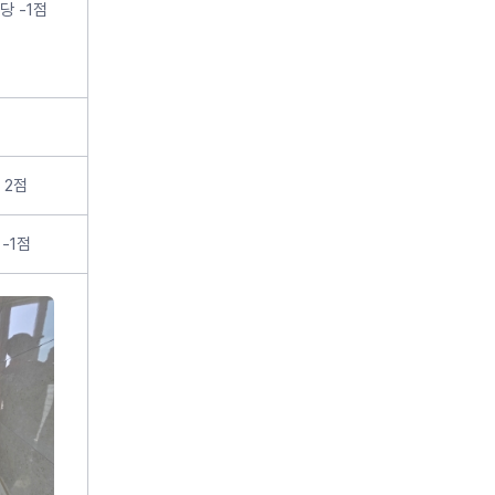
당 -1점
 2점
-1점