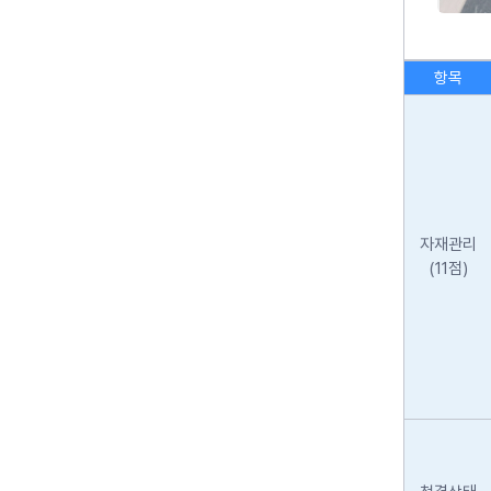
항목
자재관리
(11점)