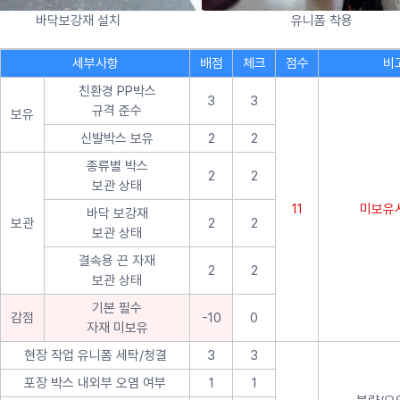
바닥보강재 설치
유니폼 착용
세부사항
배점
체크
점수
비
친환경 PP박스
3
3
규격 준수
보유
신발박스 보유
2
2
종류별 박스
2
2
보관 상태
11
미보유시
바닥 보강재
보관
2
2
보관 상태
결속용 끈 자재
2
2
보관 상태
기본 필수
감점
-10
0
자재 미보유
현장 작업 유니폼 세탁/청결
3
3
포장 박스 내외부 오염 여부
1
1