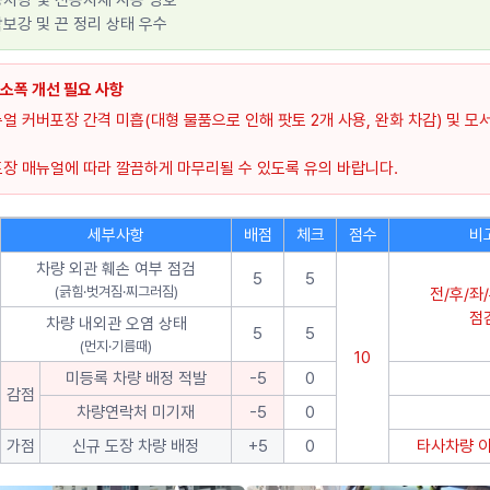
차량 및 전용자재 사용 양호
보강 및 끈 정리 상태 우수
 소폭 개선 필요 사항
얼 커버포장 간격 미흡(대형 물품으로 인해 팟토 2개 사용, 완화 차감) 및 모
포장 매뉴얼에 따라 깔끔하게 마무리될 수 있도록 유의 바랍니다.
세부사항
배점
체크
점수
비
차량 외관 훼손 여부 점검
5
5
(긁힘·벗겨짐·찌그러짐)
전/후/좌
점
차량 내외관 오염 상태
5
5
(먼지·기름때)
10
미등록 차량 배정 적발
-5
0
감점
차량연락처 미기재
-5
0
가점
신규 도장 차량 배정
+5
0
타사차량 이