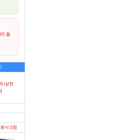
가전청소
정기
일회성청소
전문
사업장
비용계산기
서리 들
인터넷 가입
설치/시공
고
에어컨 설치
도배
층간소음매트 시공
커튼
/우/상판
검
건물관리
서비스
칭찬후기
생활
용시 0점
암행현장점검
지역