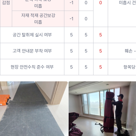
감점
-1
0
0
미흡시 건
미흡
자재 적재 공간보강
-1
0
미흡
공간 탈취제 실시 여부
5
5
5
고객 안내문 부착 여부
5
5
5
훼손 -
현장 안전수칙 준수 여부
5
5
5
항목당 