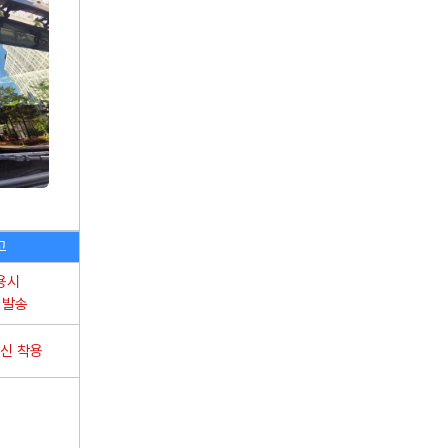
이벤트
이벤
고객센터
영구크린은 이런 회사입니다
고
용시
 발송
신 착용