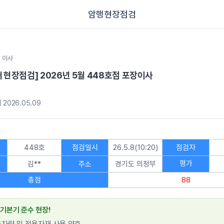
암행현장점검
이사
째 현장점검] 2026년 5월 448호점 포장이사
 2026.05.09
448호
점검일시
26.5.8(10:20)
점검자
평가
김**
주소
경기도 의정부
총점
88
 기본기 준수 현장!