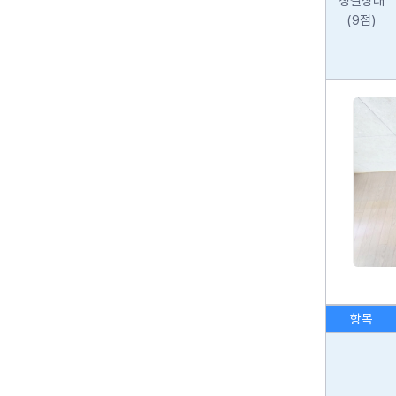
청결상태
(9점)
항목