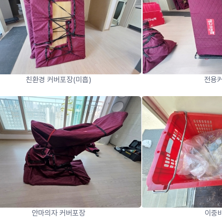
친환경 커버포장(미흡)
전용커
안마의자 커버포장
이중