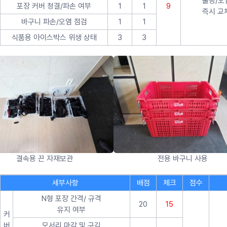
불량/오
포장 커버 청결/파손 여부
1
1
9
즉시 교
바구니 파손/오염 점검
1
1
식품용 아이스박스 위생 상태
3
3
결속용 끈 자재보관
전용 바구니 사용
세부사항
배점
체크
점수
N형 포장 간격/ 규격
20
15
유지 여부
커
버
모서리 마감 및 구김