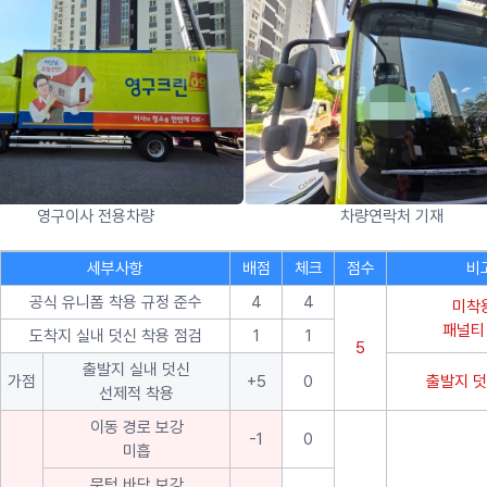
영구이사 전용차량
차량연락처 기재
세부사항
배점
체크
점수
비
공식 유니폼 착용 규정 준수
4
4
미착
패널티
도착지 실내 덧신 착용 점검
1
1
5
출발지 실내 덧신
가점
+5
0
출발지 덧
선제적 착용
이동 경로 보강
-1
0
미흡
문턱 바닥 보강