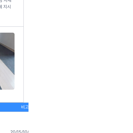
염 자재
체 지시
비고
20/15/10/0평가