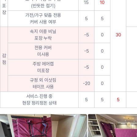
15
10
포
(반듯한 접기)
장
가전/가구 맞춤 전용
5
5
커버 사용 여부
속지 이중 비닐
-5
0
30
포장 누락
전용 커버
-5
0
미사용
감
점
주방 에어캡
-5
0
미포장
규정 외 이삿짐
-20
0
테이프 사용
서비스 진행 중
5
5
5
현장 정리정돈 상태