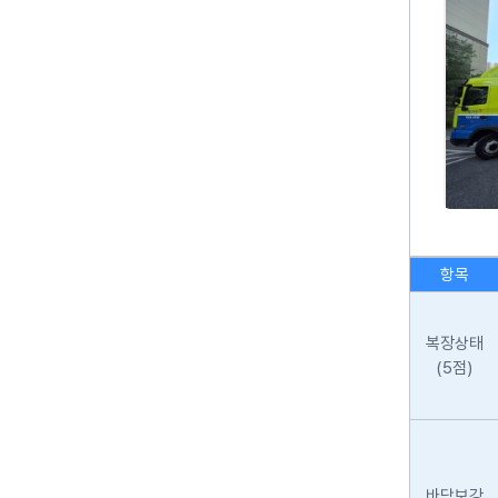
항목
복장상태
(5점)
바닥보강