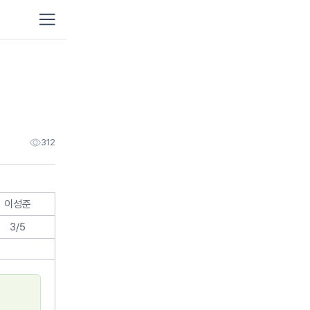
이사
가정이사
원룸
포장이사
보관이사
프리
포장이사
312
용달이사/단순운송
기업
해외이사
이성준
청소
3/5
이사청소
입주
프리미엄청소
이사
이삿날 1인청소
거주