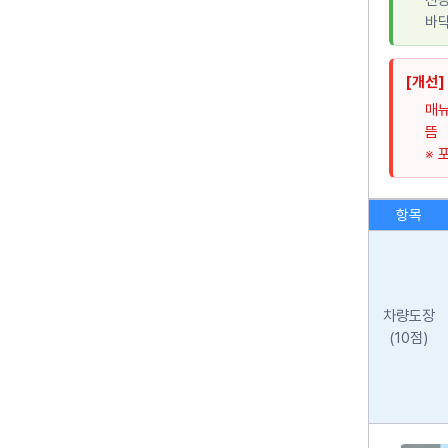
전용
바닥
[개선]
매뉴
뜸
※ 
항목
차량도장
(10점)