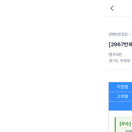
암행현장점검
[2967번
영구크린
경기도 의정부 |
지점명
고객명
[우수]