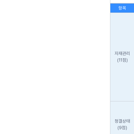
항목
자재관리
(11점)
청결상태
(9점)