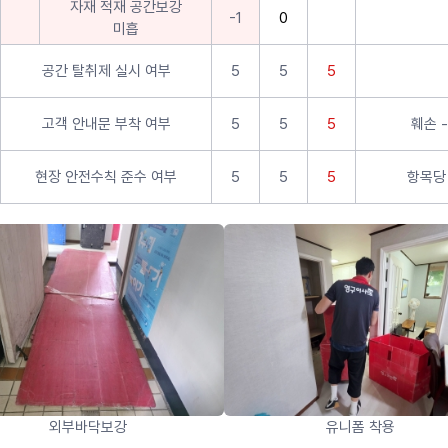
자재 적재 공간보강
-1
0
미흡
공간 탈취제 실시 여부
5
5
5
고객 안내문 부착 여부
5
5
5
훼손 -
현장 안전수칙 준수 여부
5
5
5
항목당 
외부바닥보강
유니폼 착용