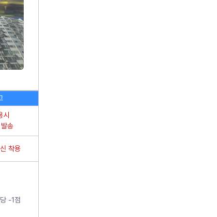
이벤트
이벤
고객센터
영구크린은 이런 회사입니다
고
용시
 발송
신 착용
당 -1점