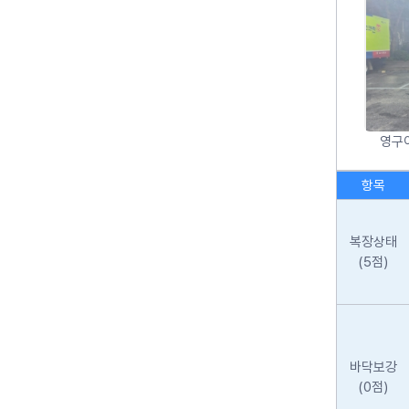
영구이
항목
복장상태
(5점)
바닥보강
(0점)