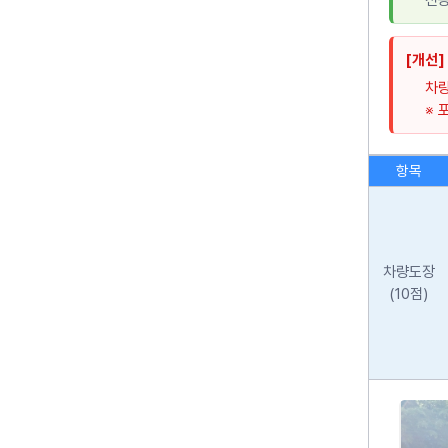
전용
[개선]
차량
※ 
항목
차량도장
(10점)