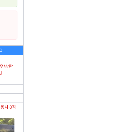
가전청소
정기
일회성청소
전문
사업장
비용계산기
인터넷 가입
고
설치/시공
에어컨 설치
도배
/우/상판
검
층간소음매트 시공
커튼
건물관리
용시 0점
서비스
칭찬후기
생활
암행현장점검
지역