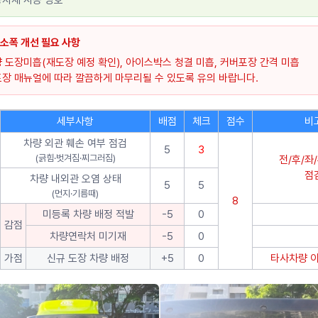
자재 사용 양호
 소폭 개선 필요 사항
 도장미흡(재도장 예정 확인), 아이스박스 청결 미흡,
커버포장 간격 미흡
포장 매뉴얼에 따라 깔끔하게 마무리될 수 있도록 유의 바랍니다.
세부사항
배점
체크
점수
비
차량 외관 훼손 여부 점검
5
3
(긁힘·벗겨짐·찌그러짐)
전/후/좌
점
차량 내외관 오염 상태
5
5
(먼지·기름때)
8
미등록 차량 배정 적발
-5
0
감점
차량연락처 미기재
-5
0
가점
신규 도장 차량 배정
+5
0
타사차량 이