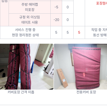
감점
포장점수
주방 에어캡
-5
0
미포장
규정 외 이삿짐
-20
0
테이프 사용
서비스 진행 중
작업 중 자
5
5
5
현장 정리정돈 상태
동선 방해
커버포장 간격 미흡
전용커버 포장