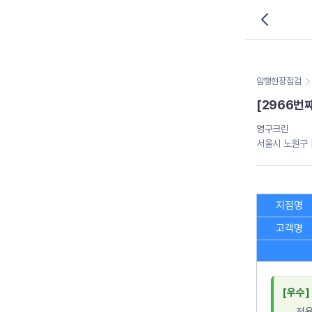
암행현장점검
[2966번
영구크린
서울시 노원구 |
지점명
고객명
[우수]