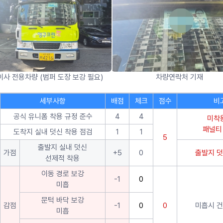
사 전용차량 (범퍼 도장 보강 필요)
차량연락처 기재
세부사항
배점
체크
점수
비
공식 유니폼 착용 규정 준수
4
4
미착
패널티
도착지 실내 덧신 착용 점검
1
1
5
출발지 실내 덧신
가점
+5
0
출발지 덧
선제적 착용
이동 경로 보강
-1
0
미흡
문턱 바닥 보강
감점
-1
0
0
미흡시 건
미흡