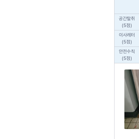
공간탈취
(5점)
이사레터
(5점)
안전수칙
(5점)