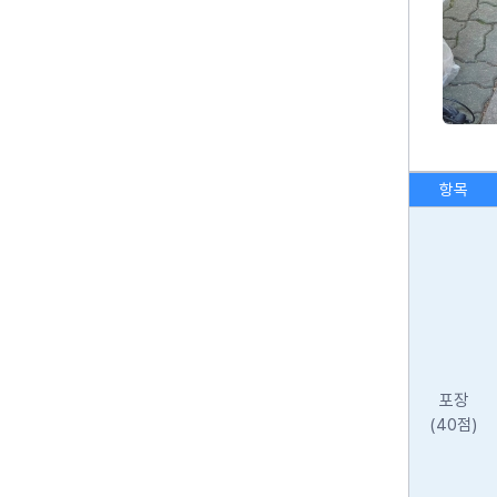
항목
포장
(40점)