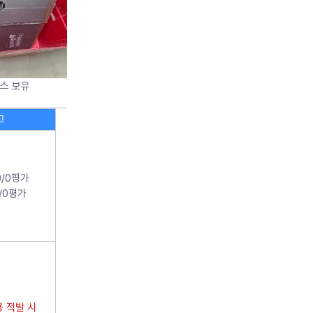
스 보유
고
10/0평가
5/0평가
 적발 시