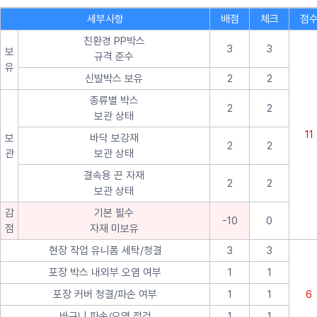
세부사항
배점
체크
점
친환경 PP박스
3
3
보
규격 준수
유
신발박스 보유
2
2
종류별 박스
2
2
보관 상태
11
보
바닥 보강재
2
2
관
보관 상태
결속용 끈 자재
2
2
보관 상태
감
기본 필수
-10
0
점
자재 미보유
현장 작업 유니폼 세탁/청결
3
3
포장 박스 내외부 오염 여부
1
1
포장 커버 청결/파손 여부
1
1
6
바구니 파손/오염 점검
1
1