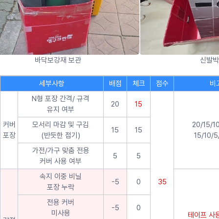
바닥보강재 보관
신발박
세부사항
배점
체크
점수
비
N형 포장 간격/ 규격
20
15
유지 여부
커버
모서리 마감 및 구김
20/15/
15
15
포장
(반듯한 접기)
15/10/
가전/가구 맞춤 전용
5
5
커버 사용 여부
속지 이중 비닐
-5
0
35
포장 누락
전용 커버
-5
0
미사용
테이프 사용