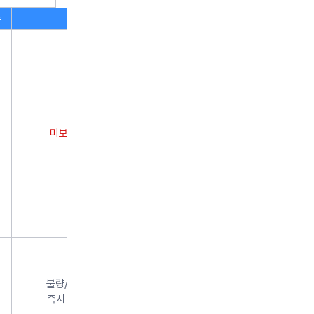
수
비고
미보유시 0점
불량/오염 자재
즉시 교체 지시