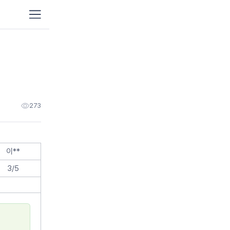
이사
가정이사
원룸
포장이사
보관이사
프리
포장이사
273
용달이사/단순운송
기업
해외이사
이**
청소
3/5
이사청소
입주
프리미엄청소
이사
이삿날 1인청소
거주