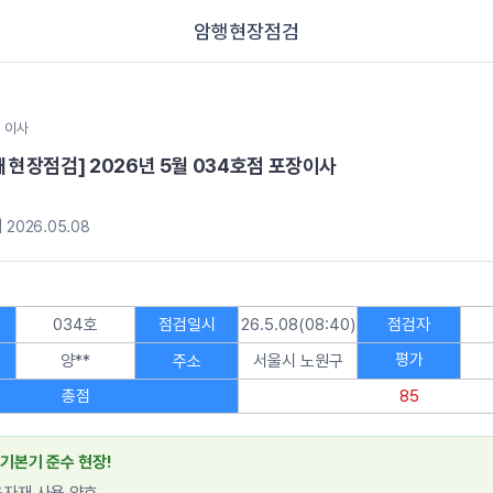
암행현장점검
이사
째 현장점검] 2026년 5월 034호점 포장이사
 2026.05.08
034호
점검일시
26.5.08(08:40)
점검자
평가
양**
주소
서울시 노원구
총점
85
 기본기 준수 현장!