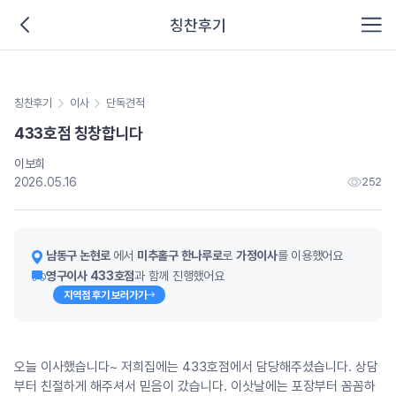
칭찬후기
칭찬후기
이사
단독견적
433호점 칭창합니다
이보희
2026.05.16
252
남동구 논현로
에서
미추홀구 한나루로
로
가정이사
를 이용했어요
영구이사 433호점
과 함께 진행했어요
지역점 후기 보러가기
오늘 이사했습니다~ 저희집에는 433호점에서 담당해주셨습니다. 상담
부터 친절하게 해주셔서 믿음이 갔습니다. 이삿날에는 포장부터 꼼꼼하