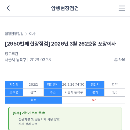
암행현장점검
암행현장점검
이사
[2950번째 현장점검] 2026년 3월 262호점 포장이사
영구크린
서울시 동작구 | 2026.03.28
346
지점명
262호
점검일시
26.3.26(14:30)
점검자
김**
고객명
김**
주소
서울시 동작구
평가
3/5
총점
87
[우수] 기본기 준수 현장!
전용차량 및 전용자재 사용 양호
자재 정리 양호