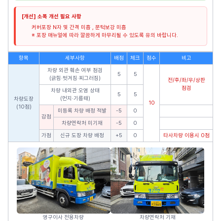
[개선] 소폭 개선 필요 사항
커버포장 N자 및 간격 미흡 , 문턱보강 미흡
※ 포장 매뉴얼에 따라 깔끔하게 마무리될 수 있도록 유의 바랍니다.
항목
세부사항
배점
체크
점수
비고
차량 외관 훼손 여부 점검
5
5
(긁힘·벗겨짐·찌그러짐)
전/후/좌/우/상판
점검
차량 내외관 오염 상태
5
5
(먼지·기름때)
차량도장
10
(10점)
미등록 차량 배정 적발
-5
0
감점
차량연락처 미기재
-5
0
가점
신규 도장 차량 배정
+5
0
타사차량 이용시 0점
영구이사 전용차량
차량연락처 기재