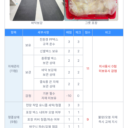
바닥보강
그릇 포장
항목
세부사항
배점
체크
점수
비고
친환경 PP박스
3
3
규격 준수
보유
신발박스 보유
2
2
종류별 박스
2
2
보관 상태
자재관리
미사용시 0점
11
바닥 보강재
(11점)
미보유시 감점
보관
2
2
보관 상태
결속용 끈 자재
2
2
보관 상태
기본 필수
감점
-10
0
자재 미보유
현장 작업 유니폼 세탁/청결
3
3
포장 박스 내외부 오염 여부
1
1
청결상태
불량/오염 자재
포장 커버 청결/파손 여부
1
1
9
(9점)
즉시 교체 지시
바구니 파손/오염 점검
1
1