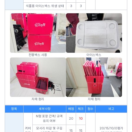
식품용 아이스박스 위생 상태
3
3
전용박스 사용
아이스박스
자재 정리
자재 정리
항목
세부사항
배점
체크
점수
비고
N형 포장 간격/ 규격
20
10
유지 여부
커버
모서리 마감 및 구김
20/15/10/0평가
15
15