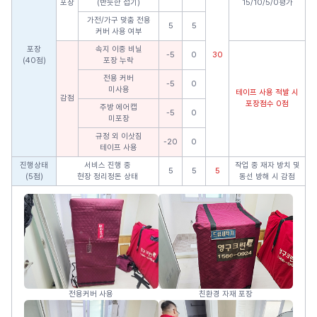
포장
(반듯한 접기)
15/10/5/0평가
가전/가구 맞춤 전용
5
5
커버 사용 여부
포장
속지 이중 비닐
-5
0
30
(40점)
포장 누락
전용 커버
-5
0
미사용
테이프 사용 적발 시
감점
포장점수 0점
주방 에어캡
-5
0
미포장
규정 외 이삿짐
-20
0
테이프 사용
진행상태
서비스 진행 중
작업 중 재자 방치 및
5
5
5
(5점)
현장 정리정돈 상태
동선 방해 시 감점
전용커버 사용
친환경 자재 포장