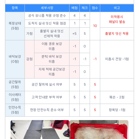
항목
세부사항
배점
체크
점수
비고
공식 유니폼 착용 규정 준수
4
4
미착용시
패널티 발송
복장상태
도착지 실내 덧신 착용 점검
1
1
10
(5점)
출발지 실내 덧신
가점
+5
5
출발지 덧신 착용
선제적 착용
이동 경로 보강
-1
0
미흡
바닥보강
문턱 바닥 보강
감점
-1
-1
-1
미흡시 건당 -1점
(0점)
미흡
자재 적재 공간보강
-1
0
미흡
공간탈취
공간 탈취제 실시 여부
5
5
5
(5점)
이사레터
고객 안내문 부착 여부
5
5
5
훼손 - 2점
(5점)
안전수칙
현장 안전수칙 준수 여부
5
5
5
항목당 -1점
(5점)