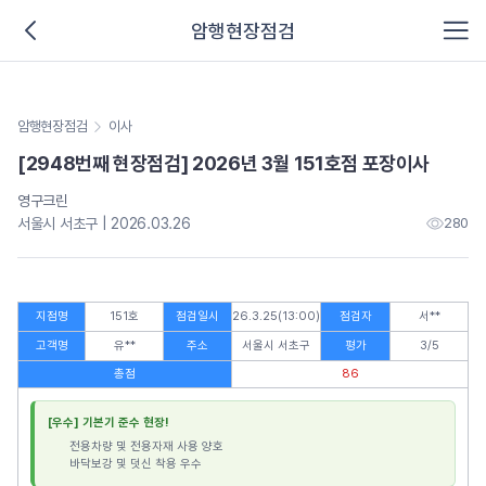
암행현장점검
암행현장점검
이사
[2948번째 현장점검] 2026년 3월 151호점 포장이사
영구크린
서울시 서초구 | 2026.03.26
280
지점명
151호
점검일시
26.3.25(13:00)
점검자
서**
고객명
유**
주소
서울시 서초구
평가
3/5
총점
86
[우수] 기본기 준수 현장!
전용차량 및 전용자재 사용 양호
바닥보강 및 덧신 착용 우수