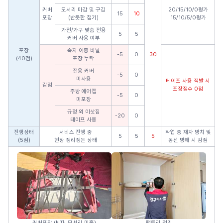
커버
모서리 마감 및 구김
20/15/10/0평가
15
10
포장
(반듯한 접기)
15/10/5/0평가
가전/가구 맞춤 전용
5
5
커버 사용 여부
포장
속지 이중 비닐
-5
0
30
(40점)
포장 누락
전용 커버
-5
0
미사용
테이프 사용 적발 시
감점
포장점수 0점
주방 에어캡
-5
0
미포장
규정 외 이삿짐
-20
0
테이프 사용
진행상태
서비스 진행 중
작업 중 재자 방치 및
5
5
5
(5점)
현장 정리정돈 상태
동선 방해 시 감점
커버포장 (N자, 모서리 미흡)
팬트리 정리