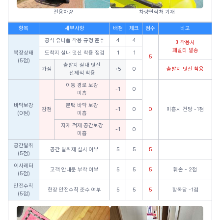
전용차량
차량연락처 기재
항목
세부사항
배점
체크
점수
비고
공식 유니폼 착용 규정 준수
4
4
미착용시
패널티 발송
복장상태
도착지 실내 덧신 착용 점검
1
1
5
(5점)
출발지 실내 덧신
가점
+5
0
출발지 덧신 착용
선제적 착용
이동 경로 보강
-1
0
미흡
바닥보강
문턱 바닥 보강
감점
-1
0
0
미흡시 건당 -1점
(0점)
미흡
자재 적재 공간보강
-1
0
미흡
공간탈취
공간 탈취제 실시 여부
5
5
5
(5점)
이사레터
고객 안내문 부착 여부
5
5
5
훼손 - 2점
(5점)
안전수칙
현장 안전수칙 준수 여부
5
5
5
항목당 -1점
(5점)