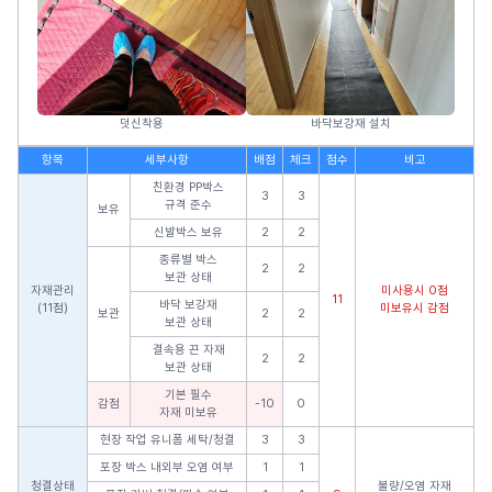
덧신착용
바닥보강재 설치
항목
세부사항
배점
체크
점수
비고
친환경 PP박스
3
3
규격 준수
보유
신발박스 보유
2
2
종류별 박스
2
2
보관 상태
자재관리
미사용시 0점
11
바닥 보강재
(11점)
미보유시 감점
보관
2
2
보관 상태
결속용 끈 자재
2
2
보관 상태
기본 필수
감점
-10
0
자재 미보유
현장 작업 유니폼 세탁/청결
3
3
포장 박스 내외부 오염 여부
1
1
청결상태
불량/오염 자재