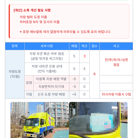
[개선] 소폭 개선 필요 사항
차량 범퍼 도장 미흡
커버포장 N자 및 모서리 미흡
※ 포장 매뉴얼에 따라 깔끔하게 마무리될 수 있도록 유의 바랍니다.
항목
세부사항
배점
체크
점수
비고
차량 외관 훼손 여부 점검
5
3
(긁힘·벗겨짐·찌그러짐)
전/후/좌/우/상판
점검
차량 내외관 오염 상태
5
5
(먼지·기름때)
차량도장
8
(10점)
미등록 차량 배정 적발
-5
0
감점
차량연락처 미기재
-5
0
가점
신규 도장 차량 배정
+5
0
타사차량 이용시 0점