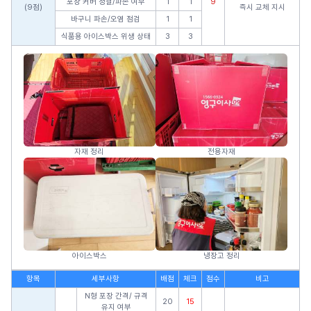
포장 커버 청결/파손 여부
1
1
9
(9점)
즉시 교체 지시
바구니 파손/오염 점검
1
1
식품용 아이스박스 위생 상태
3
3
자재 정리
전용자재
아이스박스
냉장고 정리
항목
세부사항
배점
체크
점수
비고
N형 포장 간격/ 규격
20
15
유지 여부