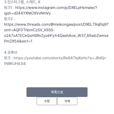
3.인스타그램, 스레드, X
링크1 :
https://www.instagram.com/p/DXELpHxmaiw/?
igsh=d244YXNiOXVvNmVy
링크2 :
https://www.threads.com/@minkongaa/post/DXEL79qElq9?
xmt=AQF0ThbmCzSV_V6SS-
o247xATECeQsHSRnZyoihFyfr4QashAoe_W37_66wbZwmur
PmZX54&slof=1
4.유튜브
링크 : https://youtube.com/shorts/Re6ATbjXsHo?si=J8dQr-
tN8KUH43i4
목록으로
수정
삭제