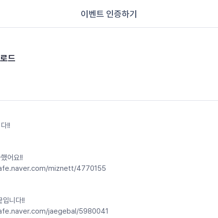
이벤트 인증하기
업로드
다!!
했어요!!
cafe.naver.com/miznett/4770155
끝입니다!!
cafe.naver.com/jaegebal/5980041