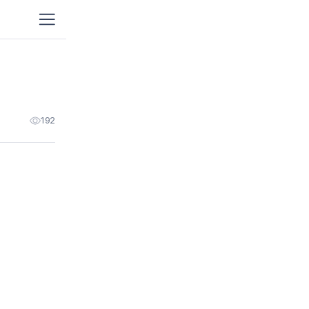
이사
가정이사
원룸
포장이사
192
보관이사
프리
포장이사
용달이사/단순운송
기업
해외이사
청소
이사청소
입주
프리미엄청소
이사
이삿날 1인청소
거주