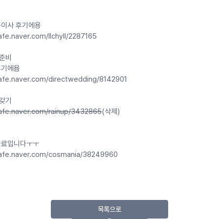
구이사 후기에용
afe.naver.com/llchyll/2287165
준비
후기에욥
cafe.naver.com/directwedding/8142901
갖기
cafe.naver.com/rainup/3432865
(삭제)
완료입니다ㅜㅜ
cafe.naver.com/cosmania/38249960
목록으로