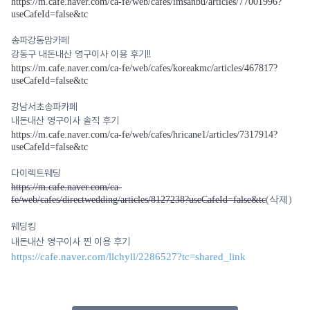
https://m.cafe.naver.com/ca-fe/web/cafes/imsanbu/articles/77001996?
useCafeId=false&tc
송파강동맘카페
강동구 내돈내산 영구이사 이용 후기!!
https://m.cafe.naver.com/ca-fe/web/cafes/koreakmc/articles/467817?
useCafeId=false&tc
강남서초송파카페
내돈내산 영구이사 솔직 후기
https://m.cafe.naver.com/ca-fe/web/cafes/hricane1/articles/7317914?
useCafeId=false&
tc
다이렉트웨딩
https://m.cafe.naver.com/ca-
fe/web/cafes/directwedding/articles/8127238?useCafeId=false&tc
(삭제)
웨딩킹
내돈내산 영구이사 찐 이용 후기
https://cafe.naver.com/llchyll/2286527?tc=shared_link