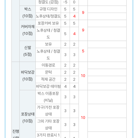
청결도 (감점)
-5
0
박스
규정 디자인
5
5
9
(10점)
노후상태/청결도
5
4
포장커버 보유
5
5
커버자재
9
노후상태 / 청결
(10점)
5
4
도
보유
2
2
신발
5
노후상태 / 청결
(5점)
3
3
도
이동경로
2
2
바닥보강
문턱
2
2
10
(10점)
적재 공간
2
2
바닥보강 테이핑
4
4
박스 이중포장
3
3
(비닐)
가구/가전 포장
3
3
포장상태
상태
10
(10점)
그외 기타 포장
3
3
상태
진행
3가지 완료시 1