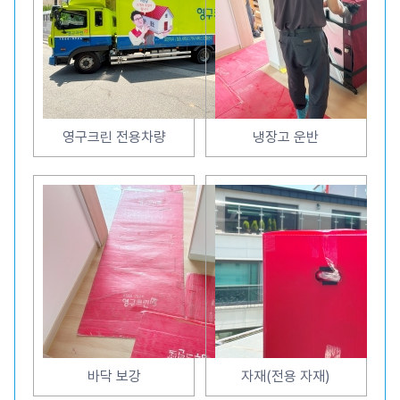
영구크린 전용차량
냉장고 운반
바닥 보강
자재(전용 자재)