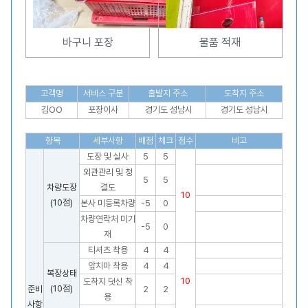
바구니 포장
물품 적재
고객명
서비스 구분
출발지 주소
도착지 주소
김OO
포장이사
경기도 성남시
경기도 성남시
항목
세부사항
배점
체크
점수
비고
도장 및 실사
5
5
외관관리 및 청
5
5
차량도장
결도
10
(10점)
본사 미등록차량
-5
0
차량연락처 미기
-5
0
재
티셔츠 착용
4
4
앞치마 착용
4
4
복장상태
10
도착지 덧신 착
(10점)
준비
2
2
용
사항