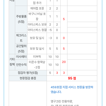
사항
1
1
점 추가
에어캡 포장
2
2
바구니 비닐 포
주방물품
1
1
장
5
(5점)
아이스박스 보유
2
2
아이스박스 청결
-5
0
체크리스
보유 및 실시
-3
0
0
트
공간탈취
보유 및 실시
5
5
5
(5점)
이사레터
미부착
10
10
기타
20
미준수 항목당
정책
안전수칙
10
10
-2점
점검자 평가(5점)
5
3
3
현장점검 총점
95 점
459호점 지점 서비스 현장을 방문하
였습니다.
영구크린 전용차량,