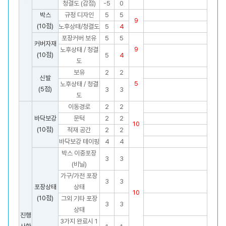
청결도 (감점)
-5
0
박스
규정 디자인
5
5
9
(10점)
노후상태/청결도
5
4
포장커버 보유
5
5
커버자재
9
노후상태 / 청결
(10점)
5
4
도
보유
2
2
신발
5
노후상태 / 청결
(5점)
3
3
도
이동경로
2
2
바닥보강
문턱
2
2
10
(10점)
적재 공간
2
2
바닥보강 테이핑
4
4
박스 이중포장
3
3
(비닐)
가구/가전 포장
3
3
포장상태
상태
10
(10점)
그외 기타 포장
3
3
상태
진행
3가지 완료시 1