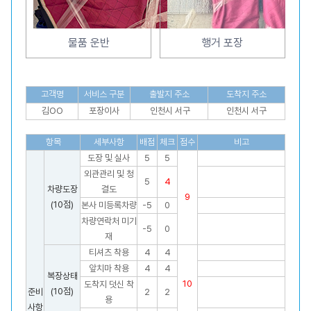
물품 운반
행거 포장
고객명
서비스 구분
출발지 주소
도착지 주소
김OO
포장이사
인천시 서구
인천시 서구
항목
세부사항
배점
체크
점수
비고
도장 및 실사
5
5
외관관리 및 청
5
4
차량도장
결도
9
(10점)
본사 미등록차량
-5
0
차량연락처 미기
-5
0
재
티셔츠 착용
4
4
앞치마 착용
4
4
복장상태
10
도착지 덧신 착
(10점)
준비
2
2
용
사항