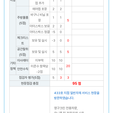
사항
1
1
점 추가
에어캡 포장
2
2
바구니 비닐 포
주방물품
1
1
장
5
(5점)
아이스박스 보유
2
2
아이스박스 청결
-5
0
체크리스
보유 및 실시
-3
0
0
트
공간탈취
보유 및 실시
5
5
5
(5점)
이사레터
미부착
10
10
기타
20
미준수 항목당
정책
안전수칙
10
10
-2점
점검자 평가(5점)
5
3
3
현장점검 총점
95 점
433호 지점 일반자재 서비스 현장을
방문하였습니다.
영구크린 전용차량,