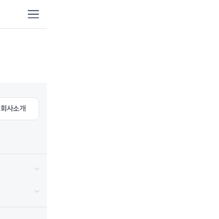
이사
가정이사
원룸
포장이사
보관이사
프리
포장이사
회사소개
용달이사/단순운송
기업
해외이사
청소
이사청소
입주
프리미엄청소
이사
이삿날 1인청소
거주