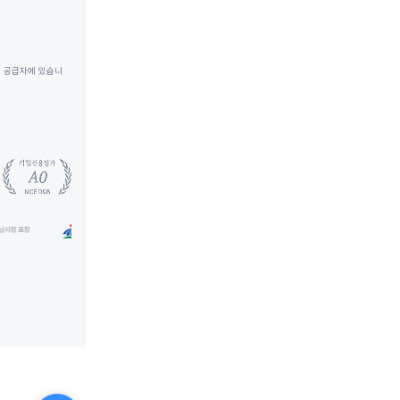
가전청소
정기
일회성청소
전문
사업장
은 공급자에 있습니
비용계산기
인터넷 가입
설치/시공
에어컨 설치
도배
층간소음매트 시공
커튼
건물관리
서비스
칭찬후기
생활
암행현장점검
지역